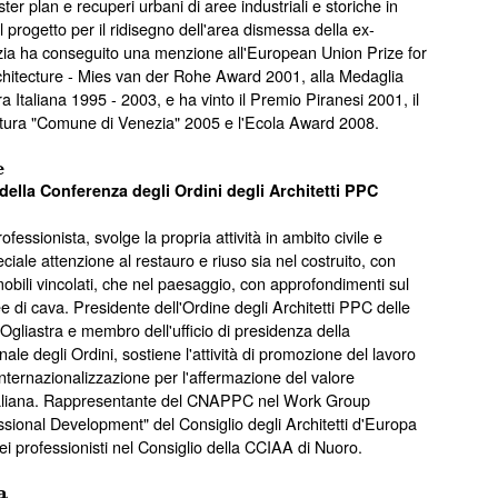
ter plan e recuperi urbani di aree industriali e storiche in
. Il progetto per il ridisegno dell'area dismessa della ex-
a ha conseguito una menzione all'European Union Prize for
itecture - Mies van der Rohe Award 2001, alla Medaglia
ura Italiana 1995 - 2003, e ha vinto il Premio Piranesi 2001, il
ttura "Comune di Venezia" 2005 e l'Ecola Award 2008.
e
ella Conferenza degli Ordini degli Architetti PPC
rofessionista, svolge la propria attività in ambito civile e
ciale attenzione al restauro e riuso sia nel costruito, con
obili vincolati, che nel paesaggio, con approfondimenti sul
e di cava. Presidente dell'Ordine degli Architetti PPC delle
gliastra e membro dell'ufficio di presidenza della
le degli Ordini, sostiene l'attività di promozione del lavoro
l'internazionalizzazione per l'affermazione del valore
 italiana. Rappresentante del CNAPPC nel Work Group
sional Development" del Consiglio degli Architetti d'Europa
ei professionisti nel Consiglio della CCIAA di Nuoro.
a