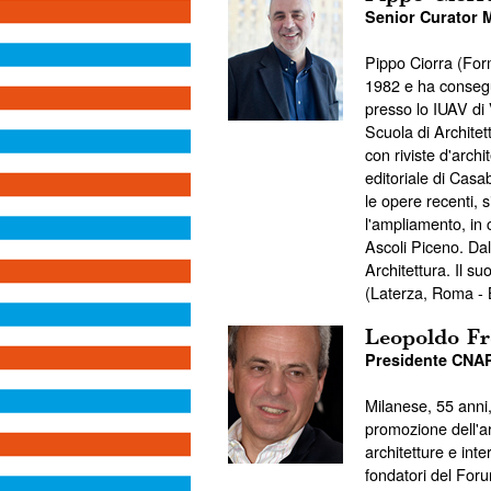
Senior Curator 
Pippo Ciorra (Form
1982 e ha consegui
presso lo IUAV di 
Scuola di Architet
con riviste d'archi
editoriale di Casa
le opere recenti, 
l'ampliamento, in 
Ascoli Piceno. Da
Architettura. Il su
(Laterza, Roma - 
Leopoldo Fr
Presidente CNA
Milanese, 55 anni,
promozione dell'ar
architetture e inte
fondatori del Foru