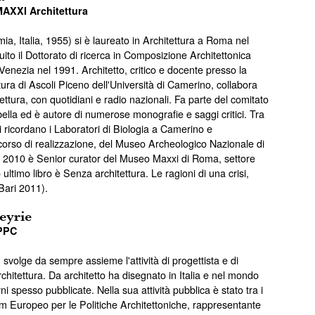
MAXXI Architettura
ia, Italia, 1955) si è laureato in Architettura a Roma nel
to il Dottorato di ricerca in Composizione Architettonica
Venezia nel 1991. Architetto, critico e docente presso la
tura di Ascoli Piceno dell'Università di Camerino, collabora
tettura, con quotidiani e radio nazionali. Fa parte del comitato
bella ed è autore di numerose monografie e saggi critici. Tra
si ricordano i Laboratori di Biologia a Camerino e
corso di realizzazione, del Museo Archeologico Nazionale di
l 2010 è Senior curator del Museo Maxxi di Roma, settore
o ultimo libro è Senza architettura. Le ragioni di una crisi,
Bari 2011).
eyrie
PPC
 svolge da sempre assieme l'attività di progettista e di
chitettura. Da architetto ha disegnato in Italia e nel mondo
rni spesso pubblicate. Nella sua attività pubblica è stato tra i
m Europeo per le Politiche Architettoniche, rappresentante