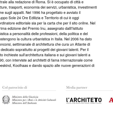
rale alla redazione di Roma. Si è occupato di città e
rutture, trasporti, economia dei servizi, urbanistica, investimenti
one sugli appalti. Nel 1996 ha progettato e avviato il
uppo Sole 24 Ore Edilizia e Territorio di cui è oggi
rdinatore editoriale sia per la carta che per il sito online. Nel
rima edizione del Premio Inu, assegnato dallI'Istituto
stica a personalità delle professioni, della politica e del
stengono la cultura urbanistica in Italia. Nel 2006 ha dato
oncorsi, settimanale di architettura che cura un Atlante di
 dedicato soprattutto ai progetti dei giovani talenti. Per il
o inchieste sull'architettura italiana e sui giovani talenti a
'90, con interviste ad architetti di fama internazionale come
beskind, Koolhaas e dando spazio alle nuove generazioni di