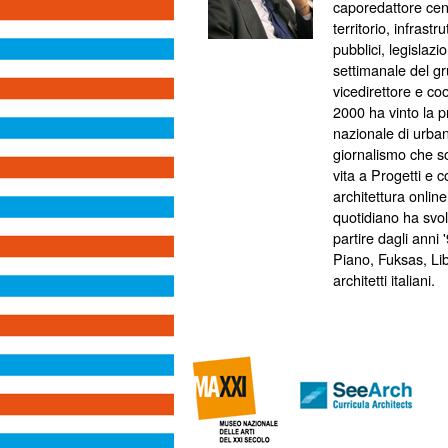
caporedattore cent
territorio, infrast
pubblici, legislazi
settimanale del gr
vicedirettore e coo
2000 ha vinto la p
nazionale di urbani
giornalismo che so
vita a Progetti e c
architettura online
quotidiano ha svolt
partire dagli anni 
Piano, Fuksas, Li
architetti italiani.