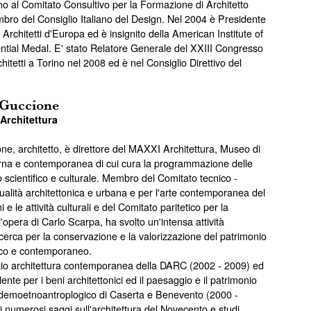
no al Comitato Consultivo per la Formazione di Architetto
bro del Consiglio Italiano del Design. Nel 2004 è Presidente
 Architetti d'Europa ed è insignito della American Institute of
ntial Medal. E' stato Relatore Generale del XXIII Congresso
hitetti a Torino nel 2008 ed è nel Consiglio Direttivo del
 Guccione
Architettura
e, architetto, è direttore del MAXXI Architettura, Museo di
rna e contemporanea di cui cura la programmazione delle
zo scientifico e culturale. Membro del Comitato tecnico -
 qualità architettonica e urbana e per l'arte contemporanea del
 e le attività culturali e del Comitato paritetico per la
l'opera di Carlo Scarpa, ha svolto un'intensa attività
 ricerca per la conservazione e la valorizzazione del patrimonio
tico e contemporaneo.
vizio architettura contemporanea della DARC (2002 - 2009) ed
nte per i beni architettonici ed il paesaggio e il patrimonio
 e demoetnoantroplogico di Caserta e Benevento (2000 -
i numerosi saggi sull'architettura del Novecento e studi