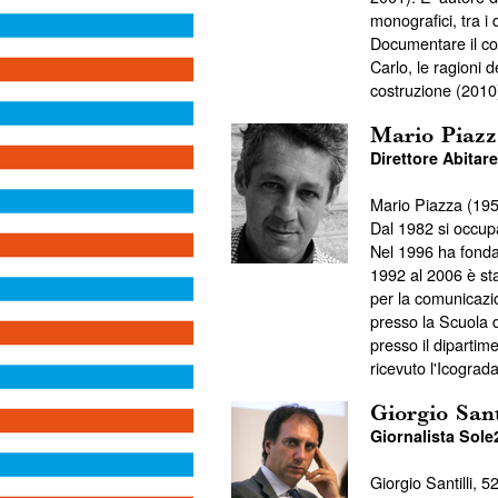
monografici, tra i
Documentare il con
Carlo, le ragioni d
costruzione (2010
Mario Piazz
Direttore Abitare
Mario Piazza (1954)
Dal 1982 si occup
Nel 1996 ha fondat
1992 al 2006 è sta
per la comunicazi
presso la Scuola d
presso il dipartim
ricevuto l'Icogra
Giorgio Sant
Giornalista Sol
Giorgio Santilli, 5