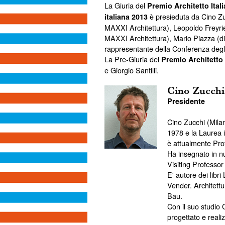
La Giuria del
Premio Architetto Ital
è presieduta da Cino Zu
italiana 2013
MAXXI Architettura), Leopoldo Freyri
MAXXI Architettura), Mario Piazza (dir
rappresentante della Conferenza degli 
La Pre-Giuria del
Premio Architetto 
e Giorgio Santilli.
Cino Zucchi
Presidente
Cino Zucchi (Milano
1978 e la Laurea i
è attualmente Pro
Ha insegnato in nu
Visiting Professor
E' autore dei libri
Vender. Architettu
Bau.
Con il suo studio C
progettato e realizz