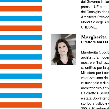
del Governo italia
presso l'UE e mem
del Consiglio degli
Architects Preside
Mondiale degli Arc
CRESME.
Margherita
Direttore MAXXI 
Margherita Guccion
architettura mode
mostre e l'indiriz
scientifico per la
Ministero per i beni
valorizzazione del
istituzionale e di
architettonico an
Ha diretto il Ser
è stata Soprintende
storico-artistico
2001). E' autore d