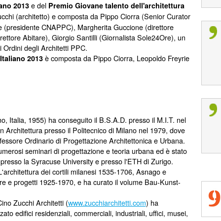
e del
iano 2013
Premio Giovane talento dell'architettura
cchi (architetto) e composta da Pippo Ciorra (Senior Curator
e (presidente CNAPPC), Margherita Guccione (direttore
ettore Abitare), Giorgio Santilli (Giornalista Sole24Ore), un
Ordini degli Architetti PPC.
è composta da Pippo Ciorra, Leopoldo Freyrie
Italiano 2013
, Italia, 1955) ha conseguito il B.S.A.D. presso il M.I.T. nel
n Architettura presso il Politecnico di Milano nel 1979, dove
fessore Ordinario di Progettazione Architettonica e Urbana.
merosi seminari di progettazione e teoria urbana ed è stato
 presso la Syracuse University e presso l'ETH di Zurigo.
 L'architettura dei cortili milanesi 1535-1706, Asnago e
re e progetti 1925-1970, e ha curato il volume Bau-Kunst-
ino Zucchi Architetti (
www.zucchiarchitetti.com
) ha
ato edifici residenziali, commerciali, industriali, uffici, musei,