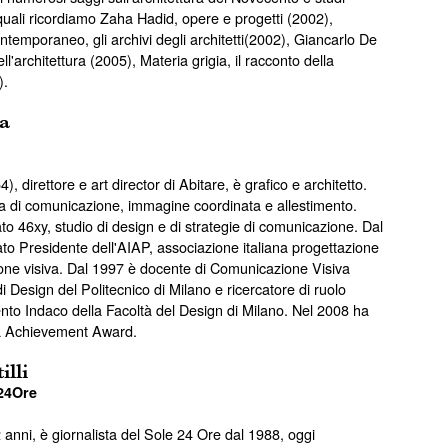
 quali ricordiamo Zaha Hadid, opere e progetti (2002),
temporaneo, gli archivi degli architetti(2002), Giancarlo De
ell'architettura (2005), Materia grigia, il racconto della
).
a
, direttore e art director di Abitare, è grafico e architetto.
a di comunicazione, immagine coordinata e allestimento.
o 46xy, studio di design e di strategie di comunicazione. Dal
to Presidente dell'AIAP, associazione italiana progettazione
one visiva. Dal 1997 è docente di Comunicazione Visiva
i Design del Politecnico di Milano e ricercatore di ruolo
ento Indaco della Facoltà del Design di Milano. Nel 2008 ha
da Achievement Award.
illi
e24Ore
2 anni, è giornalista del Sole 24 Ore dal 1988, oggi