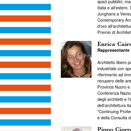
spazi pubblici, mas
Italia e all'estero
Junghans a Venezi
Contemporary Arch
d'oro all'architett
Premio di Archite
Enrica Cair
Rappresentante d
Architetto libero p
industriale con spe
riferimento ad imm
recupero delle are
Province Nuoro e O
Conferenza Naziona
degli architetti e 
dell'architettura
"Continuing Profes
e della Consulta d
Pippo Ciorr