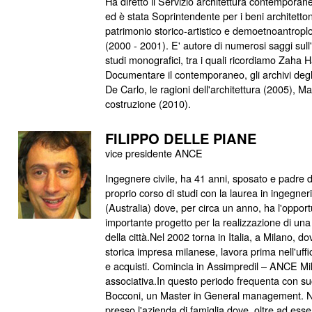
Ha diretto il Servizio architettura contempora
ed è stata Soprintendente per i beni architettoni
patrimonio storico-artistico e demoetnoantrop
(2000 - 2001). E' autore di numerosi saggi sull
studi monografici, tra i quali ricordiamo Zaha H
Documentare il contemporaneo, gli archivi degli
De Carlo, le ragioni dell'architettura (2005), Mat
costruzione (2010).
FILIPPO DELLE PIANE
vice presidente ANCE
Ingegnere civile, ha 41 anni, sposato e padre 
proprio corso di studi con la laurea in ingegner
(Australia) dove, per circa un anno, ha l'opport
importante progetto per la realizzazione di una 
della città.Nel 2002 torna in Italia, a Milano, do
storica impresa milanese, lavora prima nell'uffic
e acquisti. Comincia in Assimpredil – ANCE Mil
associativa.In questo periodo frequenta con s
Bocconi, un Master in General management. N
presso l'azienda di famiglia dove, oltre ad esse