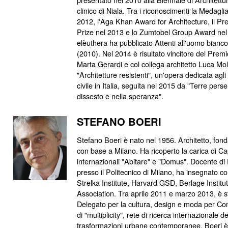
clinico di Niala. Tra i riconoscimenti la Medaglia
2012, l'Aga Khan Award for Architecture, il P
Prize nel 2013 e lo Zumtobel Group Award nel 
elèuthera ha pubblicato Attenti all'uomo bianc
(2010). Nel 2014 è risultato vincitore del Premi
Marta Gerardi e col collega architetto Luca Mol
"Architetture resistenti", un'opera dedicata agli 
civile in Italia, seguita nel 2015 da "Terre perse.
dissesto e nella speranza".
STEFANO BOERI
Stefano Boeri è nato nel 1956. Architetto, fond
con base a Milano. Ha ricoperto la carica di Cap
internazionali "Abitare" e "Domus". Docente di
presso il Politecnico di Milano, ha insegnato c
Strelka Institute, Harvard GSD, Berlage Institut
Association. Tra aprile 2011 e marzo 2013, è s
Delegato per la cultura, design e moda per Com
di "multiplicity", rete di ricerca internazionale d
trasformazioni urbane contemporanee. Boeri è 