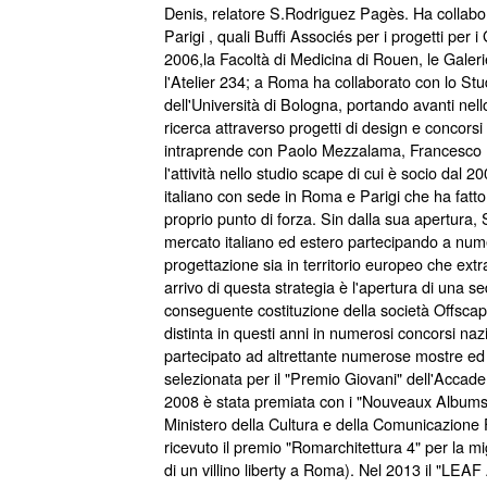
Denis, relatore S.Rodriguez Pagès. Ha collabora
Parigi , quali Buffi Associés per i progetti per i
2006,la Facoltà di Medicina di Rouen, le Galeri
l'Atelier 234; a Roma ha collaborato con lo Stu
dell'Università di Bologna, portando avanti nel
ricerca attraverso progetti di design e concorsi
intraprende con Paolo Mezzalama, Francesco M
l'attività nello studio scape di cui è socio dal 2
italiano con sede in Roma e Parigi che ha fatto 
proprio punto di forza. Sin dalla sua apertura,
mercato italiano ed estero partecipando a nume
progettazione sia in territorio europeo che extr
arrivo di questa strategia è l'apertura di una s
conseguente costituzione della società Offsca
distinta in questi anni in numerosi concorsi naz
partecipato ad altrettante numerose mostre ed 
selezionata per il "Premio Giovani" dell'Acca
2008 è stata premiata con i "Nouveaux Albums
Ministero della Cultura e della Comunicazione
ricevuto il premio "Romarchitettura 4" per la m
di un villino liberty a Roma). Nel 2013 il "LEA