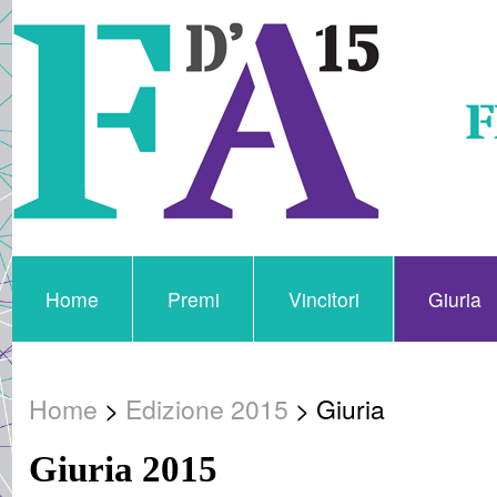
Home
Premi
Vincitori
Giuria
Home
>
Edizione 2015
> Giuria
Giuria 2015