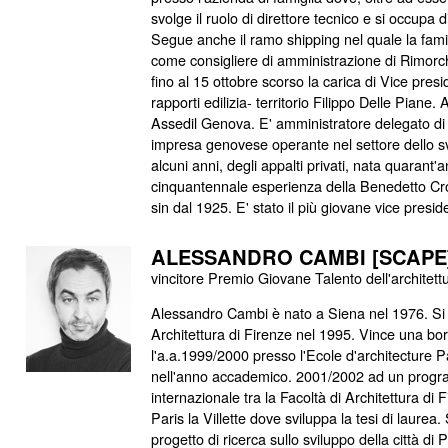
svolge il ruolo di direttore tecnico e si occupa
Segue anche il ramo shipping nel quale la famig
come consigliere di amministrazione di Rimorchi
fino al 15 ottobre scorso la carica di Vice pre
rapporti edilizia- territorio Filippo Delle Piane.
Assedil Genova. E' amministratore delegato di 
impresa genovese operante nel settore dello sv
alcuni anni, degli appalti privati, nata quarant'a
cinquantennale esperienza della Benedetto Croc
sin dal 1925. E' stato il più giovane vice presid
ALESSANDRO CAMBI [SCAPE
vincitore Premio Giovane Talento dell'architett
Alessandro Cambi è nato a Siena nel 1976. Si is
Architettura di Firenze nel 1995. Vince una bor
l'a.a.1999/2000 presso l'Ecole d'architecture 
nell'anno accademico. 2001/2002 ad un prog
internazionale tra la Facoltà di Architettura di 
Paris la Villette dove sviluppa la tesi di laurea
progetto di ricerca sullo sviluppo della città di 