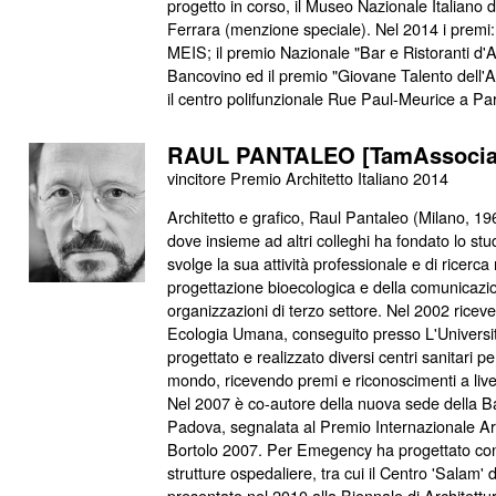
progetto in corso, il Museo Nazionale Italiano 
Ferrara (menzione speciale). Nel 2014 i premi: 
MEIS; il premio Nazionale "Bar e Ristoranti d'A
Bancovino ed il premio "Giovane Talento dell'Ar
il centro polifunzionale Rue Paul-Meurice a Par
RAUL PANTALEO [TamAssociat
vincitore Premio Architetto Italiano 2014
Architetto e grafico, Raul Pantaleo (Milano, 19
dove insieme ad altri colleghi ha fondato lo st
svolge la sua attività professionale e di ricerca 
progettazione bioecologica e della comunicazi
organizzazioni di terzo settore. Nel 2002 riceve i
Ecologia Umana, conseguito presso L'Universit
progettato e realizzato diversi centri sanitari p
mondo, ricevendo premi e riconoscimenti a livel
Nel 2007 è co-autore della nuova sede della B
Padova, segnalata al Premio Internazionale Arc
Bortolo 2007. Per Emegency ha progettato con i
strutture ospedaliere, tra cui il Centro 'Salam'
presentato nel 2010 alla Biennale di Architettu